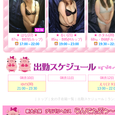
★ はな(22) ★
★ るい(21) ★
★ ホタル(20)
87㎏・B87(Gカップ)
85㎏・B85(Hカップ)
68㎏・B68(Fカ
17:00～22:00
19:00～23:00
19:30～22:
08月10日
08月11日
08月12日
ゆの(30)
えり(２９)
21:00～23:30
13:00～22:
｜
トップ
｜
女の子在籍一覧
｜
出勤スケジュール
｜
ラン