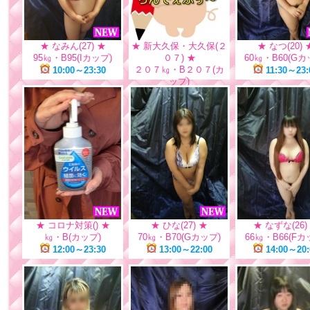
★ なみん(27) ★
★ 新大久保・大久保(２
★ なつ(20) 
95㎏・B95(Iカップ)
０７) ★
60㎏・B60(Gカ
２０７㎏・B２０７(カ
10:00～23:30
11:30～23:
ップ)
10:00～23:30
★ コロナ対策() ★
★ ひな(27) ★
★ なずな(26)
㎏・B(カップ)
70㎏・B70(Gカップ)
66㎏・B66(Fカ
12:00～23:30
13:00～22:00
14:00～20: